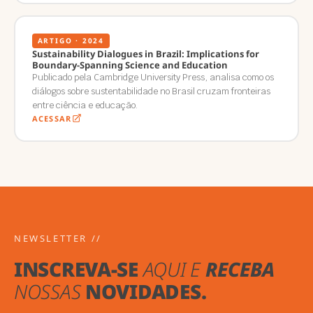
ARTIGO · 2024
Sustainability Dialogues in Brazil: Implications for
Boundary-Spanning Science and Education
Publicado pela Cambridge University Press, analisa como os
diálogos sobre sustentabilidade no Brasil cruzam fronteiras
entre ciência e educação.
ACESSAR
NEWSLETTER //
INSCREVA-SE
AQUI E
RECEBA
NOSSAS
NOVIDADES.